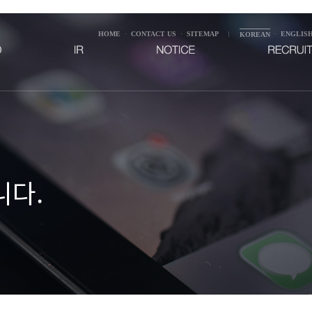
HOME
CONTACT US
SITEMAP
ENGLIS
·
·
|
KOREAN
·
니다.