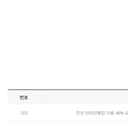
번호
작년 인터넷뱅킹 이용 40% 
103