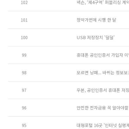
넥슨, ‘제4구역’ 퍼블리싱 계
102
청약가번제 시행 한 달
101
USB 저장장치 '덜덜'
100
휴대폰 공인인증서 가입자 이
99
모르면 낭패... 바뀌는 정보보
98
우본, 공인인증서 휴대폰 저
97
안전한 전자금융 꼭 알아야할
96
대형포털 16곳 '인터넷 실명제
95