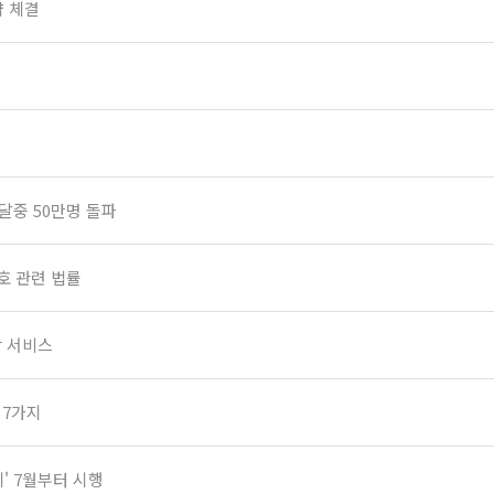
약 체결
달중 50만명 돌파
호 관련 법률
장 서비스
 7가지
' 7월부터 시행