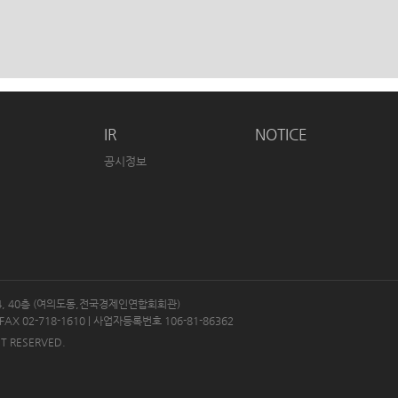
IR
NOTICE
공시정보
24, 40층 (여의도동,전국경제인연합회회관)
FAX 02-718-1610 | 사업자등록번호 106-81-86362
HT RESERVED.