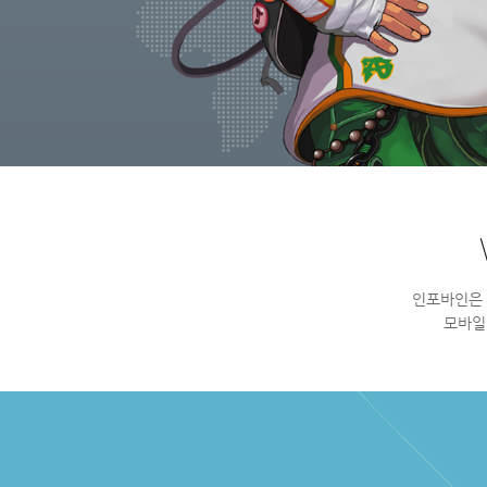
인
포
바
인
은
모
바
일