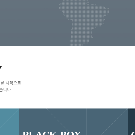
스
를
시
작
으
로
습
니
다
.