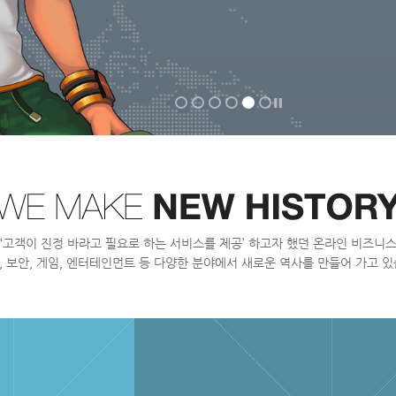
‘
고
객
이
진
정
바
라
고
필
요
로
하
는
서
비
스
를
제
공
’
하
고
자
했
던
온
라
인
비
즈
니
,
보
안
,
게
임
,
엔
터
테
인
먼
트
등
다
양
한
분
야
에
서
새
로
운
역
사
를
만
들
어
가
고
있